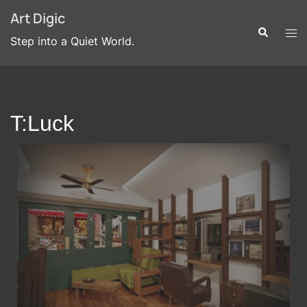
Art Digic
Step into a Quiet World.
T:Luck